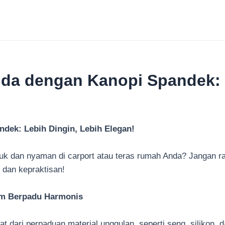
nda dengan Kanopi Spandek: 
dek: Lebih Dingin, Lebih Elegan!
uk dan nyaman di carport atau teras rumah Anda? Jangan r
dan kepraktisan!
ium Berpadu Harmonis
 dari perpaduan material unggulan, seperti seng, silikon, d