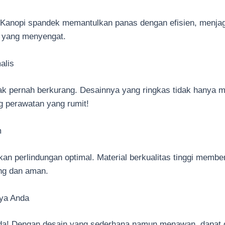
! Kanopi spandek memantulkan panas dengan efisien, menja
i yang menyengat.
alis
ak pernah berkurang. Desainnya yang ringkas tidak hanya 
ng perawatan yang rumit!
m
kan perlindungan optimal. Material berkualitas tinggi memb
ng dan aman.
ya Anda
nda! Dengan desain yang sederhana namun menawan, dapat d