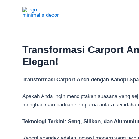
Lewati
ke
konten
Transformasi Carport A
Elegan!
Transformasi Carport Anda dengan Kanopi Span
Apakah Anda ingin menciptakan suasana yang sej
menghadirkan paduan sempurna antara keindahan 
Teknologi Terkini: Seng, Silikon, dan Alumun
Kanopi spandek adalah inovasi modern yang terbuat