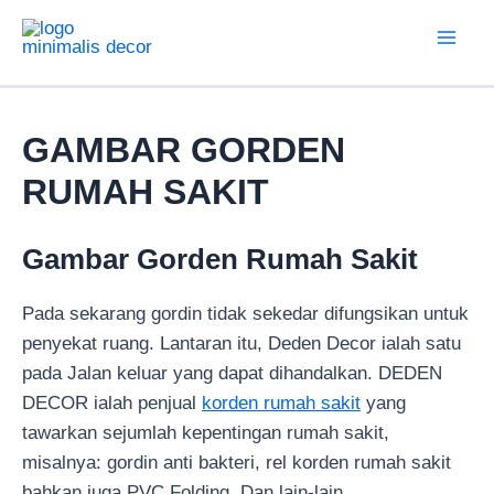
Lewati
ke
Mai
konten
Men
GAMBAR GORDEN
RUMAH SAKIT
Gambar Gorden Rumah Sakit
Pada sekarang gordin tidak sekedar difungsikan untuk
penyekat ruang. Lantaran itu, Deden Decor ialah satu
pada Jalan keluar yang dapat dihandalkan. DEDEN
DECOR ialah penjual
korden rumah sakit
yang
tawarkan sejumlah kepentingan rumah sakit,
misalnya: gordin anti bakteri, rel korden rumah sakit
bahkan juga PVC Folding, Dan lain-lain.