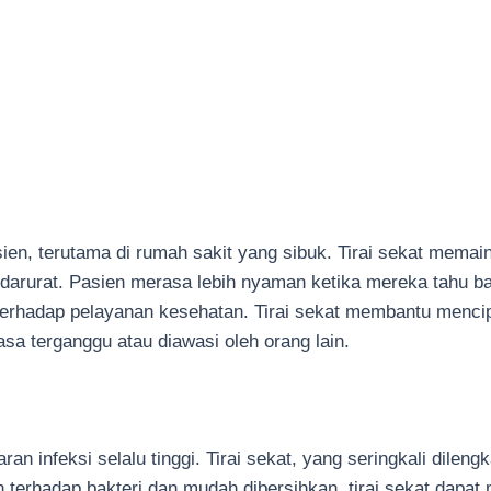
en, terutama di rumah sakit yang sibuk. Tirai sekat memain
arurat. Pasien merasa lebih nyaman ketika mereka tahu ba
erhadap pelayanan kesehatan. Tirai sekat membantu mencip
sa terganggu atau diawasi oleh orang lain.
an infeksi selalu tinggi. Tirai sekat, yang seringkali dilen
n terhadap bakteri dan mudah dibersihkan, tirai sekat dap