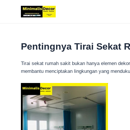
Lewati
ke
konten
Pentingnya Tirai Sekat
Tirai sekat rumah sakit bukan hanya elemen dekorat
membantu menciptakan lingkungan yang mendukung k