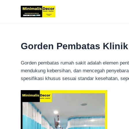
Lewati
ke
konten
Gorden Pembatas Klinik 
Gorden pembatas rumah sakit adalah elemen penti
mendukung kebersihan, dan mencegah penyebaran b
spesifikasi khusus sesuai standar kesehatan, sepe