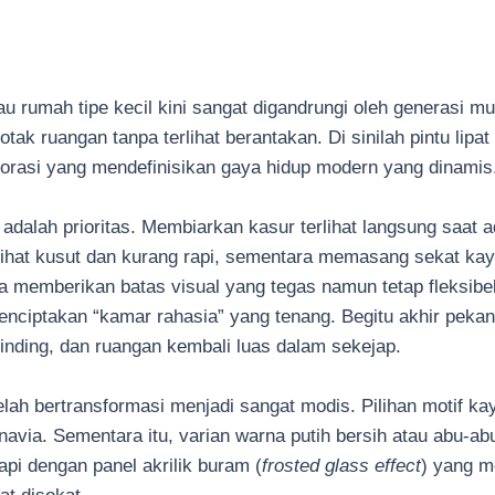
tau rumah tipe kecil kini sangat digandrungi oleh generasi
otak ruangan tanpa terlihat berantakan. Di sinilah pintu lipa
orasi yang mendefinisikan gaya hidup modern yang dinamis
adalah prioritas. Membiarkan kasur terlihat langsung saat 
lihat kusut dan kurang rapi, sementara memasang sekat kayu
ena memberikan batas visual yang tegas namun tetap fleksib
 menciptakan “kamar rahasia” yang tenang. Begitu akhir pek
dinding, dan ruangan kembali luas dalam sekejap.
 telah bertransformasi menjadi sangat modis. Pilihan motif 
navia. Sementara itu, varian warna putih bersih atau abu-
api dengan panel akrilik buram (
frosted glass effect
) yang m