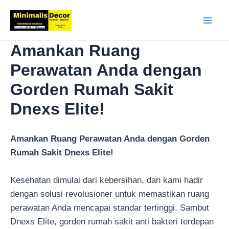
Lewati
ke
Main
konten
Amankan Ruang
Men
Perawatan Anda dengan
Gorden Rumah Sakit
Dnexs Elite!
Amankan Ruang Perawatan Anda dengan Gorden
Rumah Sakit Dnexs Elite!
Kesehatan dimulai dari kebersihan, dan kami hadir
dengan solusi revolusioner untuk memastikan ruang
perawatan Anda mencapai standar tertinggi. Sambut
Dnexs Elite, gorden rumah sakit anti bakteri terdepan