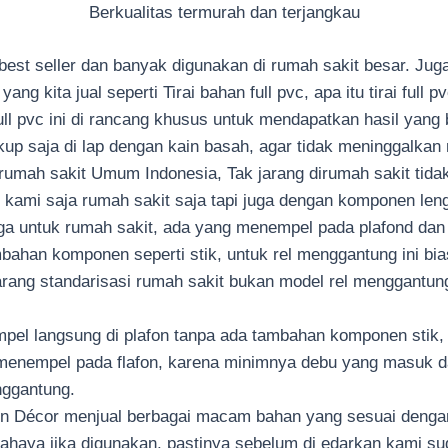
Berkualitas termurah dan terjangkau
g best seller dan banyak digunakan di rumah sakit besar. Ju
ng kita jual seperti Tirai bahan full pvc, apa itu tirai full pv
 pvc ini di rancang khusus untuk mendapatkan hasil yang bag
kup saja di lap dengan kain basah, agar tidak meninggalka
irumah sakit Umum Indonesia, Tak jarang dirumah sakit tida
 kami saja rumah sakit saja tapi juga dengan komponen leng
ga untuk rumah sakit, ada yang menempel pada plafond da
bahan komponen seperti stik, untuk rel menggantung ini bi
ng standarisasi rumah sakit bukan model rel menggantun
pel langsung di plafon tanpa ada tambahan komponen stik, t
 menempel pada flafon, karena minimnya debu yang masuk da
nggantung.
n Décor menjual berbagai macam bahan yang sesuai dengan 
rbahaya jika digunakan, pastinya sebelum di edarkan kami s