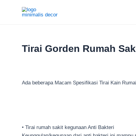
Lewati
ke
konten
Tirai Gorden Rumah Saki
Ada beberapa Macam Spesifikasi Tirai Kain Rumah 
• Tirai rumah sakit kegunaan Anti Bakteri
Keunggulan/kegunaan dari anti bakteri ini mampu