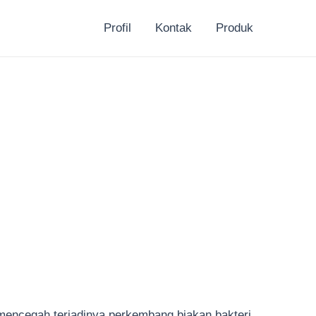
Profil
Kontak
Produk
 mencegah terjadinya perkembang biakan bakteri,