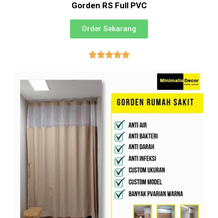
Gorden RS Full PVC
Order Sekarang




