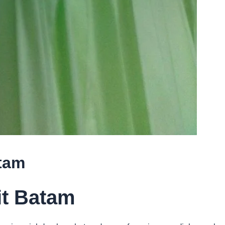
tam
t Batam