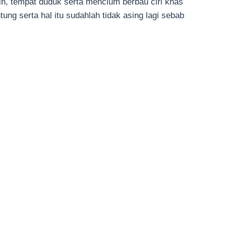
sih, tempat duduk serta mencium berbau ciri khas
ung serta hal itu sudahlah tidak asing lagi sebab