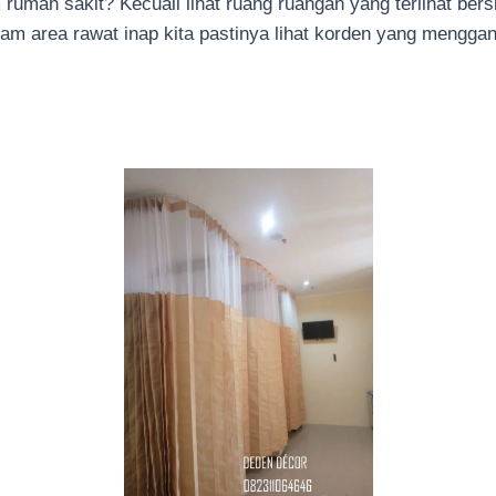
 rumah sakit? Kecuali lihat ruang ruangan yang terlihat ber
am area rawat inap kita pastinya lihat korden yang menggant